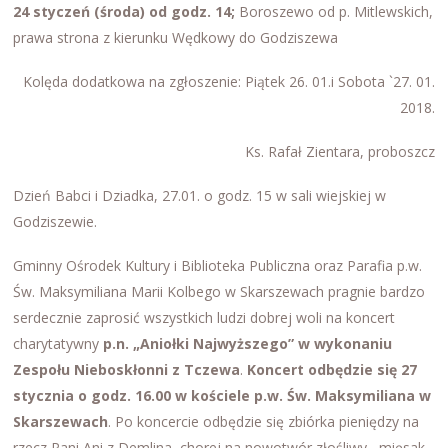
24 styczeń (środa) od godz. 14;
Boroszewo od p. Mitlewskich,
prawa strona z kierunku Wędkowy do Godziszewa
Kolęda dodatkowa na zgłoszenie: Piątek 26. 01.i Sobota `27. 01.
2018.
Ks. Rafał Zientara, proboszcz
Dzień Babci i Dziadka, 27.01. o godz. 15 w sali wiejskiej w
Godziszewie.
Gminny Ośrodek Kultury i Biblioteka Publiczna oraz Parafia p.w.
Św. Maksymiliana Marii Kolbego w Skarszewach pragnie bardzo
serdecznie zaprosić wszystkich ludzi dobrej woli na koncert
charytatywny
p.n. „Aniołki Najwyższego” w wykonaniu
Zespołu Nieboskłonni z Tczewa
.
Koncert odbędzie się 27
stycznia o godz. 16.00 w kościele p.w. Św. Maksymiliana w
Skarszewach
. Po koncercie odbędzie się zbiórka pieniędzy na
rzecz Pani Ani z Demlina, chorej na nowotwór złośliwy –mięsak.