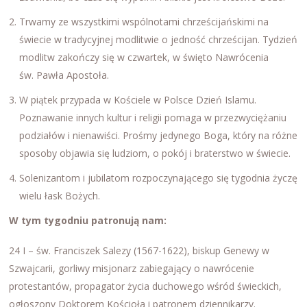
Trwamy ze wszystkimi wspólnotami chrześcijańskimi na
świecie w tradycyjnej modlitwie o jedność chrześcijan. Tydzień
modlitw zakończy się w czwartek, w święto Nawrócenia
św. Pawła Apostoła.
W piątek przypada w Kościele w Polsce Dzień Islamu.
Poznawanie innych kultur i religii pomaga w przezwyciężaniu
podziałów i nienawiści. Prośmy jedynego Boga, który na różne
sposoby objawia się ludziom, o pokój i braterstwo w świecie.
Solenizantom i jubilatom rozpoczynającego się tygodnia życzę
wielu łask Bożych.
W tym tygodniu patronują nam:
24 I – św. Franciszek Salezy (1567-1622), biskup Genewy w
Szwajcarii, gorliwy misjonarz zabiegający o nawrócenie
protestantów, propagator życia duchowego wśród świeckich,
ogłoszony Doktorem Kościoła i patronem dziennikarzy.