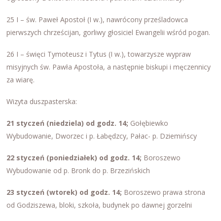
25 I – św. Paweł Apostoł (I w.), nawrócony prześladowca
pierwszych chrześcijan, gorliwy głosiciel Ewangelii wśród pogan.
26 I – święci Tymoteusz i Tytus (I w.), towarzysze wypraw
misyjnych św. Pawła Apostoła, a następnie biskupi i męczennicy
za wiarę.
Wizyta duszpasterska:
21 styczeń (niedziela) od godz. 14;
Gołębiewko
Wybudowanie, Dworzec i p. Łabędzcy, Pałac- p. Dziemińscy
22 styczeń (poniedziałek) od godz. 14;
Boroszewo
Wybudowanie od p. Bronk do p. Brzezińskich
23 styczeń (wtorek) od godz. 14;
Boroszewo prawa strona
od Godziszewa, bloki, szkoła, budynek po dawnej gorzelni