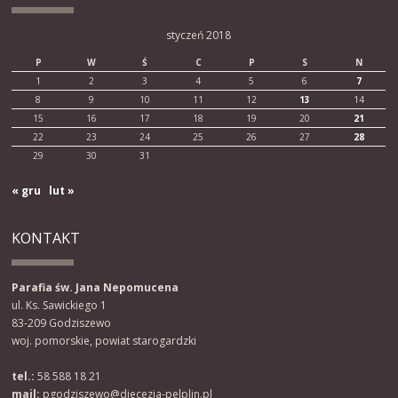
styczeń 2018
P
W
Ś
C
P
S
N
1
2
3
4
5
6
7
8
9
10
11
12
13
14
15
16
17
18
19
20
21
22
23
24
25
26
27
28
29
30
31
« gru
lut »
KONTAKT
Parafia św. Jana Nepomucena
ul. Ks. Sawickiego 1
83-209 Godziszewo
woj. pomorskie, powiat starogardzki
tel.:
58 588 18 21
mail:
pgodziszewo@diecezja-pelplin.pl