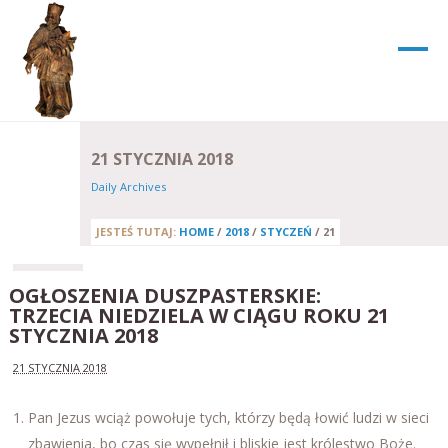
21 STYCZNIA 2018
Daily Archives
JESTEŚ TUTAJ:
HOME
/
2018
/
STYCZEŃ
/
21
OGŁOSZENIA DUSZPASTERSKIE:
TRZECIA NIEDZIELA W CIĄGU ROKU 21
STYCZNIA 2018
21 STYCZNIA 2018
Pan Jezus wciąż powołuje tych, którzy będą łowić ludzi w sieci
zbawienia, bo czas się wypełnił i bliskie jest królestwo Boże.