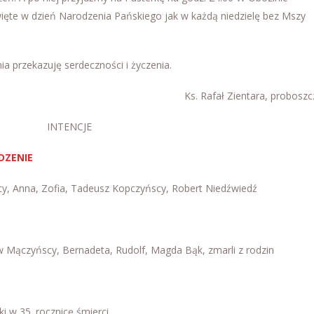
więte w dzień Narodzenia Pańskiego jak w każdą niedzielę bez Mszy
ia przekazuję serdeczności i życzenia.
Ks. Rafał Zientara, proboszc
INTENCJE
ODZENIE
scy, Anna, Zofia, Tadeusz Kopczyńscy, Robert Niedźwiedź
aw Mączyńscy, Bernadeta, Rudolf, Magda Bąk, zmarli z rodzin
i w 35. rocznicę śmierci