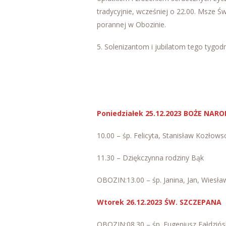
tradycyjnie, wcześniej o 22.00. Msze Ś
porannej w Obozinie.
5. Solenizantom i jubilatom tego tygodn
Poniedziałek 25.12.2023 BOŻE NAR
10.00 – śp. Felicyta, Stanisław Kozłow
11.30 – Dziękczynna rodziny Bąk
OBOZIN:13.00 – śp. Janina, Jan, Wiesł
Wtorek 26.12.2023 ŚW. SZCZEPANA
OBOZIN:08.30 – śp. Eugeniusz Fałdzińsk