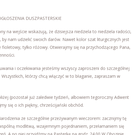
OGŁOSZENIA DUSZPASTERSKIE
ny na wejście wskazują, że dzisiejsza niedziela to niedziela radości,
i, by nam udzielić swoich darów. Nawet kolor szat liturgicznych jest
nie fioletowy, tylko różowy. Otwierajmy się na przychodzącego Pana,
enności.
uwania i oczekiwania jesteśmy wszyscy zaproszeni do szczególnej
n. Wszystkich, którzy chcą włączyć w to błaganie, zapraszam w
liżej (pozostał już zaledwie tydzień, albowiem tegoroczny Adwent
my się o ich piękny, chrześcijański obchód.
o Narodzenia ze szczególnie przeżywanym wieczorem: zacznijmy tę
y wspólną modlitwą, wzajemnym pojednaniem, przełamaniem się
zeń. A po niej przyjdźmy na Pasterkę na godz. 24.00 W Obozinie