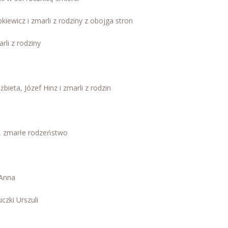
bkiewicz i zmarli z rodziny z obojga stron
rli z rodziny
bieta, Józef Hinz i zmarli z rodzin
k, zmarłe rodzeństwo
 Anna
czki Urszuli