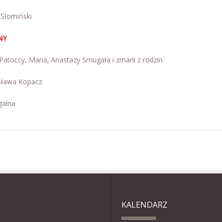
 Słomiński
NY
Patoccy, Maria, Anastazy Smugała i zmarli z rodzin
esława Kopacz
galna
KALENDARZ