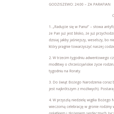
GODZISZEWO: 24.00 – ZA PARAFIAN
1. „Radujcie się w Panu!” – słowa antyfo
że Pan już jest blisko, że już przychodz
dzisiaj jakby jaśniejszy, weselszy, bo 
który pragnie towarzyszyć naszej codzi
2. W trzecim tygodniu adwentowego cz
modlitwy o chrześcijańskie życie rodzi
tygodniu na Roraty.
3. Do świąt Bożego Narodzenia coraz b
jest najkrótszym z możliwych). Postaraj
4. W przyszłą niedzielę wigilia Bożeg
wieczorną celebrację w gronie rodzin
opłatkiem i złożeniem serdecznych życ