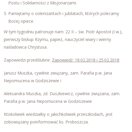
Postu i Solidarności z Misjonarzami.
Pamiętamy o solenizantach i jubilatach, których polecamy
Bożej opiece.
W tym tygodniu patronuje nam: 22 II – św. Piotr Apostoł (I w.),
pierwszy biskup Rzymu, papież, nauczyciel wiary i wierny
naśladowca Chrystusa.
Zapowiedzi przedślubne:
Zapowiedź: 18.02.2018 i 25.02.2018
Janusz Muszka, cywilnie związany, zam. Parafia p.w. Jana
Nepomucena w Godziszewie i
Aleksandra Muszka, zd. Duszkiewicz, cywilnie związana, zam.
Parafia p.w. Jana Nepomucena w Godziszewie
Ktokolwiek wiedziałby o jakichkolwiek przeszkodach, jest
zobowiązany poinformować ks. Proboszcza.