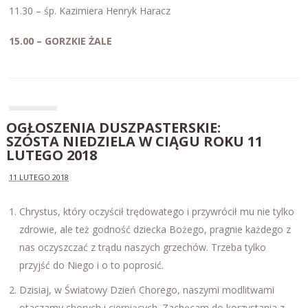
11.30 – śp. Kazimiera Henryk Haracz
15.00 – GORZKIE ŻALE
OGŁOSZENIA DUSZPASTERSKIE:
SZÓSTA NIEDZIELA W CIĄGU ROKU 11
LUTEGO 2018
11 LUTEGO 2018
Chrystus, który oczyścił trędowatego i przywrócił mu nie tylko
zdrowie, ale też godność dziecka Bożego, pragnie każdego z
nas oczyszczać z trądu naszych grzechów. Trzeba tylko
przyjść do Niego i o to poprosić.
Dzisiaj, w Światowy Dzień Chorego, naszymi modlitwami
otaczamy chorych i cierpiących. Zachęcam do korzystania z