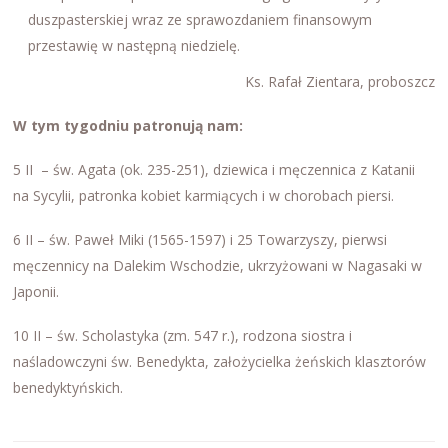
duszpasterskiej wraz ze sprawozdaniem finansowym
przestawię w następną niedzielę.
Ks. Rafał Zientara, proboszcz
W tym tygodniu patronują nam:
5 II – św. Agata (ok. 235-251), dziewica i męczennica z Katanii
na Sycylii, patronka kobiet karmiących i w chorobach piersi.
6 II – św. Paweł Miki (1565-1597) i 25 Towarzyszy, pierwsi
męczennicy na Dalekim Wschodzie, ukrzyżowani w Nagasaki w
Japonii.
10 II – św. Scholastyka (zm. 547 r.), rodzona siostra i
naśladowczyni św. Benedykta, założycielka żeńskich klasztorów
benedyktyńskich.