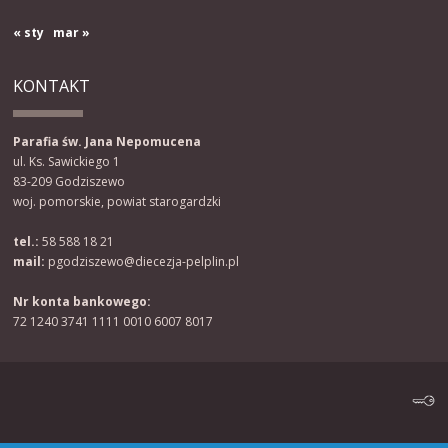
« sty
mar »
KONTAKT
Parafia św. Jana Nepomucena
ul. Ks. Sawickiego 1
83-209 Godziszewo
woj. pomorskie, powiat starogardzki
tel.:
58 588 18 21
mail:
pgodziszewo@diecezja-pelplin.pl
Nr konta bankowego:
72 1240 3741 1111 0010 6007 8017