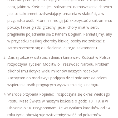
daru, jakim w Kościele jest sakrament namaszczenia chorych.
Jest to sakrament uzdrawiający: umacnia w słabości, a w
przypadku osób, które nie mogą już skorzystać z sakramentu
pokuty, także gładzi grzechy, jeżeli chory miał w sercu
pragnienie pojednania się z Panem Bogiem. Pamiętajmy, aby
w przypadku ciężkiej choroby bliskiej osoby nie zwlekać z
zatroszczeniem się o udzielenie jej tego sakramentu.
Dzisiaj także w ostatnich dniach karnawału Kościół w Polsce
rozpoczyna Tydzień Modlitw o Trzeźwość Narodu. Problem
alkoholizmu dotyka wielu milionów naszych rodaków.
Zachęcam do modlitwy i podjęcia dzieł miłosierdzia celem
wspierania osób pragnących wyzwolenia się z nałogu.
W środę przypada Popielec i rozpoczyna się okres Wielkiego
Postu. Msze Święte w naszym kościele o godz. 10 i 18, a w
Obozinie o 16. Przypominam, że wszystkich katolików od 14.
roku życia obowiązuje wstrzemięźliwość od pokarmów