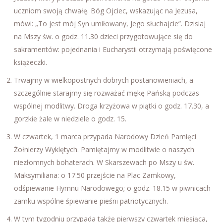
uczniom swoją chwałę. Bóg Ojciec, wskazując na Jezusa,
mówi: „To jest mój Syn umiłowany, Jego słuchajcie”. Dzisiaj
na Mszy św. o godz. 11.30 dzieci przygotowujące się do
sakramentów: pojednania i Eucharystii otrzymają poświęcone
książeczki.
Trwajmy w wielkopostnych dobrych postanowieniach, a
szczególnie starajmy się rozważać mękę Pańską podczas
wspólnej modlitwy. Droga krzyżowa w piątki o godz. 17.30, a
gorzkie żale w niedziele o godz. 15.
W czwartek, 1 marca przypada Narodowy Dzień Pamięci
Żołnierzy Wyklętych. Pamiętajmy w modlitwie o naszych
niezłomnych bohaterach. W Skarszewach po Mszy u św.
Maksymiliana: o 17.50 przejście na Plac Zamkowy,
odśpiewanie Hymnu Narodowego; o godz. 18.15 w piwnicach
zamku wspólne śpiewanie pieśni patriotycznych.
W tym tygodniu przypada także pierwszy czwartek miesiąca,