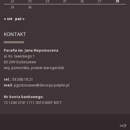
22
23
24
25
26
27
28
29
30
« sie
paź »
KONTAKT
Parafia św. Jana Nepomucena
ul. Ks. Sawickiego 1
83-209 Godziszewo
woj. pomorskie, powiat starogardzki
tel.:
58 588 18 21
mail:
pgodziszewo@diecezja-pelplin.pl
Nr konta bankowego:
72 1240 3741 1111 0010 6007 8017