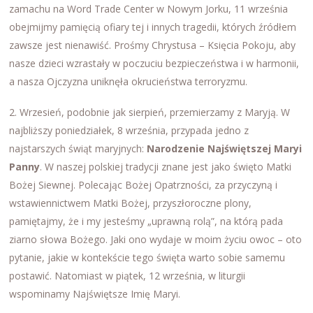
zamachu na Word Trade Center w Nowym Jorku, 11 września
obejmijmy pamięcią ofiary tej i innych tragedii, których źródłem
zawsze jest nienawiść. Prośmy Chrystusa – Księcia Pokoju, aby
nasze dzieci wzrastały w poczuciu bezpieczeństwa i w harmonii,
a nasza Ojczyzna uniknęła okrucieństwa terroryzmu.
2. Wrzesień, podobnie jak sierpień, przemierzamy z Maryją. W
najbliższy poniedziałek, 8 września, przypada jedno z
najstarszych świąt maryjnych:
Narodzenie Najświętszej Maryi
Panny
. W naszej polskiej tradycji znane jest jako święto Matki
Bożej Siewnej. Polecając Bożej Opatrzności, za przyczyną i
wstawiennictwem Matki Bożej, przyszłoroczne plony,
pamiętajmy, że i my jesteśmy „uprawną rolą”, na którą pada
ziarno słowa Bożego. Jaki ono wydaje w moim życiu owoc – oto
pytanie, jakie w kontekście tego święta warto sobie samemu
postawić. Natomiast w piątek, 12 września, w liturgii
wspominamy Najświętsze Imię Maryi.