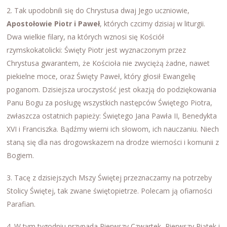
2. Tak upodobnili się do Chrystusa dwaj Jego uczniowie,
Apostołowie Piotr i Paweł
, których czcimy dzisiaj w liturgii.
Dwa wielkie filary, na których wznosi się Kościół
rzymskokatolicki: Święty Piotr jest wyznaczonym przez
Chrystusa gwarantem, że Kościoła nie zwyciężą żadne, nawet
piekielne moce, oraz Święty Paweł, który głosił Ewangelię
poganom. Dzisiejsza uroczystość jest okazją do podziękowania
Panu Bogu za posługę wszystkich następców Świętego Piotra,
zwłaszcza ostatnich papieży: Świętego Jana Pawła II, Benedykta
XVI i Franciszka. Bądźmy wierni ich słowom, ich nauczaniu. Niech
staną się dla nas drogowskazem na drodze wierności i komunii z
Bogiem.
3. Tacę z dzisiejszych Mszy Świętej przeznaczamy na potrzeby
Stolicy Świętej, tak zwane świętopietrze. Polecam ją ofiarności
Parafian.
4. W tym tygodniu przypada Pierwszy Czwartek, Pierwszy Piątek i