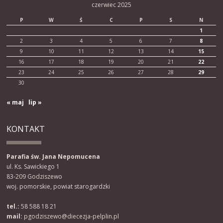
czerwiec 2025
P
W
Ś
C
P
S
N
1
2
3
4
5
6
7
8
9
10
11
12
13
14
15
16
17
18
19
20
21
22
23
24
25
26
27
28
29
30
« maj
lip »
KONTAKT
Parafia św. Jana Nepomucena
ul. Ks. Sawickiego 1
83-209 Godziszewo
woj. pomorskie, powiat starogardzki
tel.:
58 588 18 21
mail:
pgodziszewo@diecezja-pelplin.pl