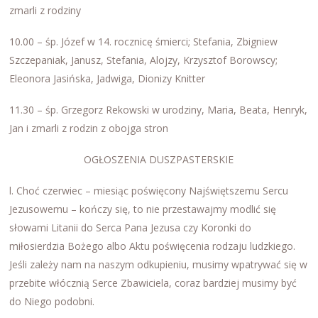
zmarli z rodziny
10.00 – śp. Józef w 14. rocznicę śmierci; Stefania, Zbigniew
Szczepaniak, Janusz, Stefania, Alojzy, Krzysztof Borowscy;
Eleonora Jasińska, Jadwiga, Dionizy Knitter
11.30 – śp. Grzegorz Rekowski w urodziny, Maria, Beata, Henryk,
Jan i zmarli z rodzin z obojga stron
OGŁOSZENIA DUSZPASTERSKIE
l. Choć czerwiec – miesiąc poświęcony Najświętszemu Sercu
Jezusowemu – kończy się, to nie przestawajmy modlić się
słowami Litanii do Serca Pana Jezusa czy Koronki do
miłosierdzia Bożego albo Aktu poświęcenia rodzaju ludzkiego.
Jeśli zależy nam na naszym odkupieniu, musimy wpatrywać się w
przebite włócznią Serce Zbawiciela, coraz bardziej musimy być
do Niego podobni.